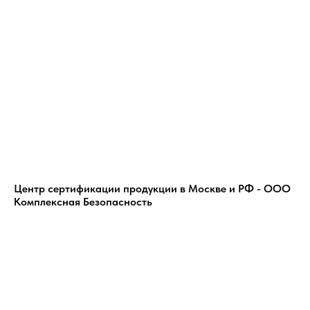
Надеемся и в будущем на Вашу надежность и
высокую репутацию.
Желаем успешного развития и процветания!
Центр сертификации продукции в Москве и РФ - ООО
Комплексная Безопасность