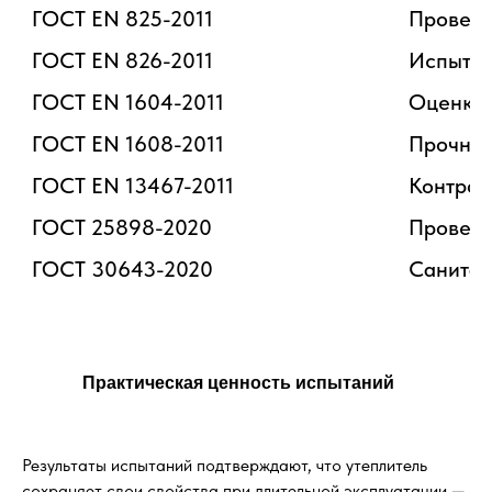
ГОСТ EN 825-2011
Проверк
ГОСТ EN 826-2011
Испытан
ГОСТ EN 1604-2011
Оценка 
ГОСТ EN 1608-2011
Прочнос
ГОСТ EN 13467-2011
Контрол
ГОСТ 25898-2020
Проверк
ГОСТ 30643-2020
Санитар
Практическая ценность испытаний
Результаты испытаний подтверждают, что утеплитель
сохраняет свои свойства при длительной эксплуатации —