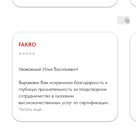
сертификации и проведении испытаний
нашей продукции.
Особо хотелось бы отметить внимательное
отношение и индивидуальный подход к
нуждам заказчика, ответственность и
пунктуальность персонала.
FAKRO
⭐⭐⭐⭐⭐
Наша компания высоко оценивает результаты
совместной деятельности с ООО
«Комплексная Безопасность» и будет рада
Уважаемый Илья Васильевич!
дальнейшему сотрудничеству.
Выражаем Вам искреннюю благодарность и
глубокую признательность за плодотворное
сотрудничество в оказании
высококачественных услуг по сертификации.
Читать ещё
Особенно хочется отметить индивидуальный
подход, оперативность принятия решений и
гарантированное выполнение всех
обязательств.